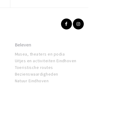
Beleven
Musea, theaters en podia
Uitjes en activiteiten Eindhoven
Toeristische routes
Bezienswaardigheden
Natuur Eindhoven