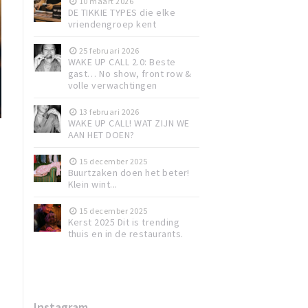
10 maart 2026
DE TIKKIE TYPES die elke
vriendengroep kent
25 februari 2026
WAKE UP CALL 2.0: Beste
gast… No show, front row &
volle verwachtingen
13 februari 2026
WAKE UP CALL! WAT ZIJN WE
AAN HET DOEN?
15 december 2025
Buurtzaken doen het beter!
Klein wint...
15 december 2025
Kerst 2025 Dit is trending
thuis en in de restaurants.
Instagram