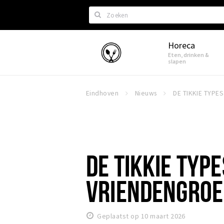
Zoeken
Horeca
Eindhoven
Eten, drinken &
slapen
Eindhoven
Nieuws
DE TIKKIE TYPE
VRIENDENGROE
Geplaatst op 10 maart 2026