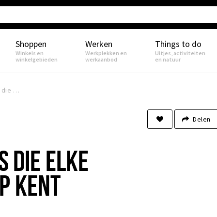
Shoppen
Werken
Things to do
Winkels en
Werkplekken en
Uitjes, activiteiten
winkelgebieden
werkaanbod
en natuur
DE TIKKIE TYPES die elke vriendengroep kent
Delen
S DIE ELKE
P KENT