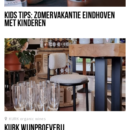
Winkels
KIDS TIPS: ZOMERVAKANTIE EINDHOVEN
Werken
MET KINDEREN
Aanbiedingen
Ook reclame maken?
Over Eindhovens Rondje
Inloggen
KURK organic wines
KURK WIJNPROEVERIJ