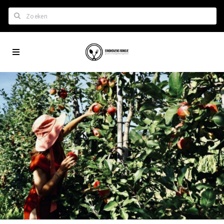
Zoeken
Eindhoven
Home
City
Wil je hiertussen?
App
Het laatste nieuws in Eindhoven
Lijstjes met Eindhoven tips
Roddels...
Restaurants en meer
Agenda
Hotels
Eindhovense Rondjes
Te koop en te huur