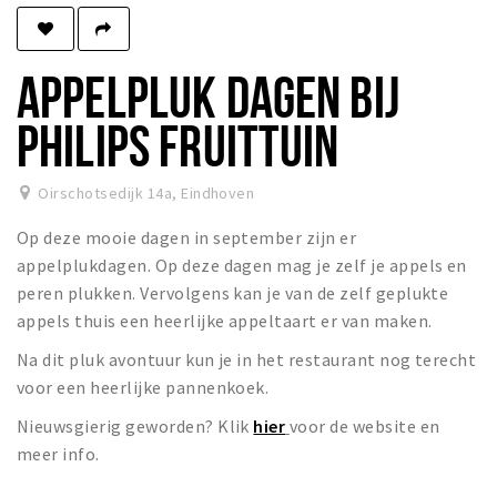
Winkels
Werken
APPELPLUK DAGEN BIJ
Aanbiedingen
PHILIPS FRUITTUIN
Ook reclame maken?
Over Eindhovens Rondje
Oirschotsedijk 14a
,
Eindhoven
Op deze mooie dagen in september zijn er
Inloggen
appelplukdagen. Op deze dagen mag je zelf je appels en
peren plukken. Vervolgens kan je van de zelf geplukte
appels thuis een heerlijke appeltaart er van maken.
Na dit pluk avontuur kun je in het restaurant nog terecht
voor een heerlijke pannenkoek.
Nieuwsgierig geworden? Klik
hier
voor de website en
meer info.