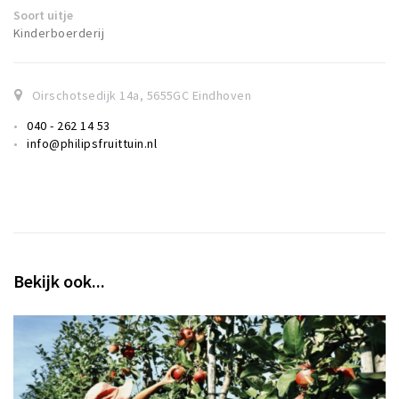
Soort uitje
Kinderboerderij
Oirschotsedijk 14a
,
5655GC
Eindhoven
040 - 262 14 53
info@philipsfruittuin.nl
Bekijk ook...