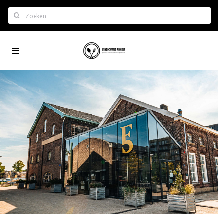
Zoeken
Eindhoven
Home
City
Wil je hiertussen?
App
Het laatste nieuws in Eindhoven
Lijstjes met Eindhoven tips
Roddels...
Restaurants en meer
Agenda
Hotels
Eindhovense Rondjes
Te koop en te huur