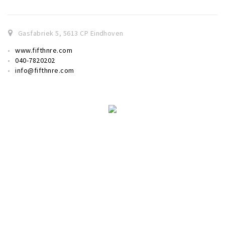
Gasfabriek 5
,
5613 CP
Eindhoven
www.fifthnre.com
040-7820202
info@fifthnre.com