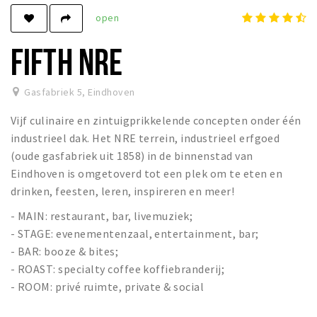
open
Winkels
Werken
FIFTH NRE
Aanbiedingen
Gasfabriek 5
,
Eindhoven
Ook reclame maken?
Vijf culinaire en zintuigprikkelende concepten onder één
Over Eindhovens Rondje
industrieel dak. Het NRE terrein, industrieel erfgoed
(oude gasfabriek uit 1858) in de binnenstad van
Inloggen
Eindhoven is omgetoverd tot een plek om te eten en
drinken, feesten, leren, inspireren en meer!
- MAIN: restaurant, bar, livemuziek;
- STAGE: evenementenzaal, entertainment, bar;
- BAR: booze & bites;
- ROAST: specialty coffee koffiebranderij;
- ROOM: privé ruimte, private & social