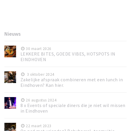
Nieuws
30 maart 2026
LEKKERE BITES, GOEDE VIBES, HOTSPOTS IN
EINDHOVEN
3 oktober 2024
Zakelijke afspraak combineren met een lunch in
Eindhoven? Kan hier.
26 augustus 2024
8 x Events of speciale diners die je niet wil missen
in Eindhoven
22 maart 2023