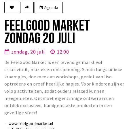
Winkels
Agenda
event
Werken
FEELGOOD MARKET
Aanbiedingen
ZONDAG 20 JULI
Ook reclame maken?
Over Eindhovens Rondje
zondag, 20 juli
12:00
De FeelGood Market is een levendige markt vol
Inloggen
creativiteit, muziek en ontspanning. Struin langs unieke
kraampjes, doe mee aan workshops, geniet van live-
optredens en proef heerlijke hapjes. Voor kinderen zijn er
volop activiteiten, zodat ouders relaxed kunnen
meegenieten. Ontmoet eigenzinnige ontwerpers en
ontdek exclusieve, handgemaakte producten in een
gezellige sfeer!
www.feelgoodmarket.nl