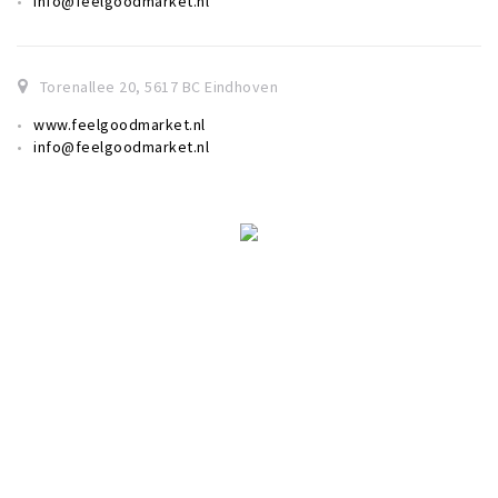
info@feelgoodmarket.nl
Torenallee 20
,
5617 BC
Eindhoven
www.feelgoodmarket.nl
info@feelgoodmarket.nl