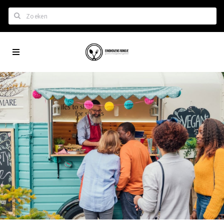
Zoeken
Eindhoven
Home
City
Wil je hiertussen?
App
Het laatste nieuws in Eindhoven
Lijstjes met Eindhoven tips
Roddels...
Restaurants en meer
Agenda
Hotels
Eindhovense Rondjes
Te koop en te huur