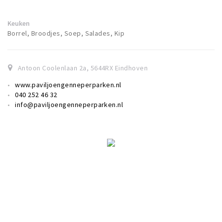
Keuken
Borrel, Broodjes, Soep, Salades, Kip
Antoon Coolenlaan 2a
,
5644RX
Eindhoven
www.paviljoengenneperparken.nl
040 252 46 32
info@paviljoengenneperparken.nl