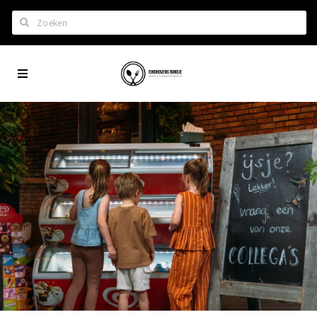
Zoeken
Eindhoven
Home
City
Wil je hiertussen?
App
Het laatste nieuws in Eindhoven
Lijstjes met Eindhoven tips
Roddels...
Restaurants en meer
Agenda
Hotels
Eindhovense Rondjes
Te koop en te huur