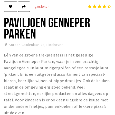
gesloten
Winkels
Werken
PAVILJOEN GENNEPER
Aanbiedingen
PARKEN
Ook reclame maken?
Over Eindhovens Rondje
Antoon Coolenlaan 2a
,
Eindhoven
Eén van de groene trekpleisters is het gezellige
Inloggen
Paviljoen Genneper Parken, waar je in een prachtig
aangelegde tuin kunt midgetgolfen of een terrasje kunt
‘pikken’. Er is een uitgebreid assortiment van speciaal-
bieren, heerlijke wijnen of hippe drankjes. Ook de keuken
staat in de omgeving erg goed bekend. Veel
streekgerechten, eerlijke producten en alles dagvers op
tafel. Voor kinderen is er ook een uitgebreide keuze met
onder andere frietjes, pannenkoeken of lekkere pizza’s
uit de oven.