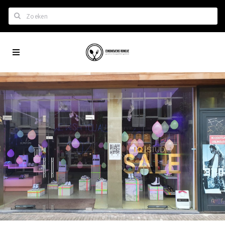
Zoeken
Eindhoven
Home
City
Wil je hiertussen?
App
Het laatste nieuws in Eindhoven
Lijstjes met Eindhoven tips
Roddels...
Restaurants en meer
Agenda
Hotels
Eindhovense Rondjes
Te koop en te huur