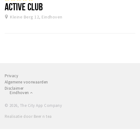
ACTIVE CLUB
Kleine Berg 12, Eindhoven
Privacy
Algemene voorwaarden
Disclaimer
Eindhoven
© 2026, The City App Company
Realisatie door Beer n tea