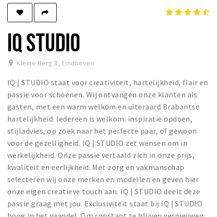
Winkels
Werken
IQ STUDIO
Aanbiedingen
Kleine Berg 8
,
Eindhoven
Ook reclame maken?
IQ | STUDIO staat voor creativiteit, hartelijkheid, flair en
Over Eindhovens Rondje
passie voor schoenen. Wij ontvangen onze klanten als
gasten, met een warm welkom en uiteraard Brabantse
Inloggen
hartelijkheid. Iedereen is welkom: inspiratie opdoen,
stijladvies, op zoek naar het perfecte paar, of gewoon
voor de gezelligheid. IQ | STUDIO zet wensen om in
werkelijkheid. Onze passie vertaald zich in onze prijs,
kwaliteit en eerlijkheid. Met zorg en vakmanschap
selecteren wij onze merken en modellen en geven hier
onze eigen creatieve touch aan. IQ | STUDIO deelt deze
passie graag met jou. Exclusiviteit staat bij IQ | STUDIO
hoog in het vaandel. Om constant te blijven vernieuwen