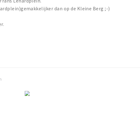
 Frans Lehardplein.
hardplein)gemakkelijker dan op de Kleine Berg ;-)
r.
n