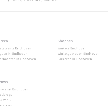
Genneperweg 143 , Eindhoven
reca
Shoppen
staurants Eindhoven
Winkels Eindhoven
tgaan in Eindhoven
Winkelgebieden Eindhoven
ernachten in Eindhoven
Parkeren in Eindhoven
euws
euws uit Eindhoven
odblogs
5 van...
terviews