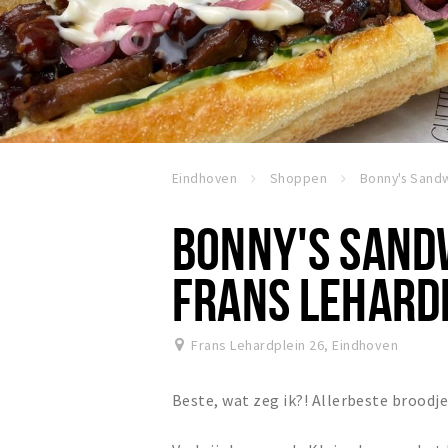
Eindhoven
Shoppen
BONNY'S SAND
FRANS LEHARD
Frans Lehardplein 26
,
Eindhoven
Beste, wat zeg ik?! Allerbeste broodj