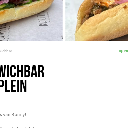
ope
Bonny's Sandwichbar Frans Lehardplein
WICHBAR
PLEIN
es van Bonny!