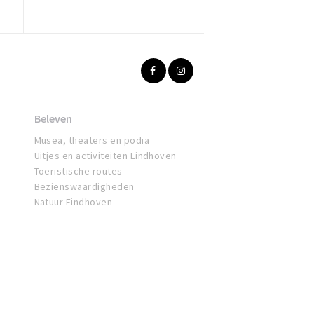
Beleven
Musea, theaters en podia
Uitjes en activiteiten Eindhoven
Toeristische routes
Bezienswaardigheden
Natuur Eindhoven