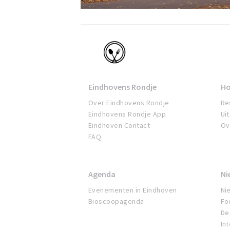
Eindhoven
Eindhovens Rondje
Ho
Over Eindhovens Rondje
Re
Eindhovens Rondje App
Ui
Eindhoven Contact
Ov
FAQ
Agenda
Ni
Evenementen in Eindhoven
Ni
Bioscoopagenda
Fo
De 
In