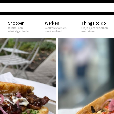
Shoppen
Werken
Things to do
Winkels en
Werkplekken en
Uitjes, activiteiten
winkelgebieden
werkaanbod
en natuur