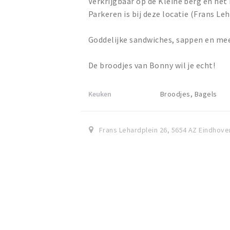
Verkrijgbaar op de Kleine berg en het
Parkeren is bij deze locatie (Frans Le
Goddelijke sandwiches, sappen en mee
De broodjes van Bonny wil je echt!
Keuken
Broodjes, Bagels
Frans Lehardplein 26
,
5654 AZ
Eindhove