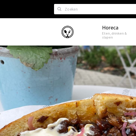
Zoeken
Horeca
Eindhoven
Eten, drinken &
slapen