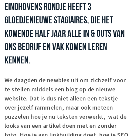
EINDHOVENS RONDJE HEEFT 3
Winkels
GLOEDJENIEUWE STAGIAIRES, DIE HET
Werken
Aanbiedingen
KOMENDE HALF JAAR ALLE IN & OUTS VAN
Ook reclame maken?
ONS BEDRIJF EN VAK KOMEN LEREN
Over Eindhovens Rondje
KENNEN.
Inloggen
We daagden de newbies uit om zichzelf voor
te stellen middels een blog op de nieuwe
website. Dat is dus niet alleen een tekstje
over jezelf rammelen, maar ook meteen
puzzelen hoe je nu teksten verwerkt, wat de
looks van een artikel doen met en zonder
foto. Hoe je aan linkbuilding doet, hoe je SEO