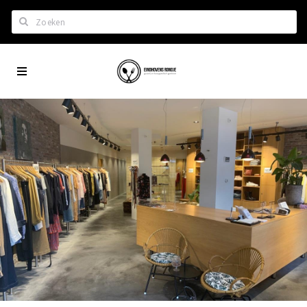
Zoeken
Eindhoven
Home
City
Wil je hiertussen?
App
Het laatste nieuws in Eindhoven
Lijstjes met Eindhoven tips
Roddels...
Restaurants en meer
Agenda
Hotels
Eindhovense Rondjes
Te koop en te huur