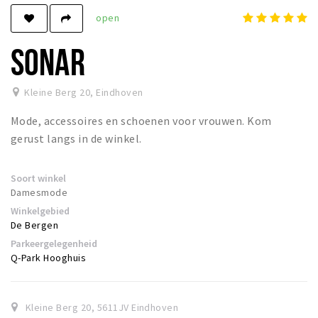
open
Winkels
Werken
SONAR
Aanbiedingen
Kleine Berg 20
,
Eindhoven
Ook reclame maken?
Mode, accessoires en schoenen voor vrouwen. Kom
Over Eindhovens Rondje
gerust langs in de winkel.
Inloggen
Soort winkel
Damesmode
Winkelgebied
De Bergen
Parkeergelegenheid
Q-Park Hooghuis
Kleine Berg 20
,
5611JV
Eindhoven