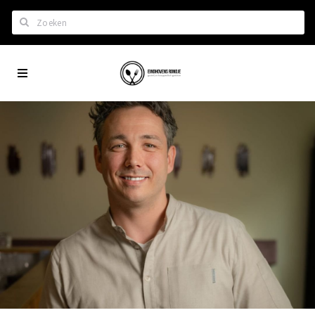
Zoeken
Eindhoven
Home
City
Wil je hiertussen?
App
Het laatste nieuws in Eindhoven
Lijstjes met Eindhoven tips
Roddels...
Restaurants en meer
Agenda
Hotels
Eindhovense Rondjes
Te koop en te huur