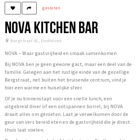
gesloten
Winkels
Werken
NOVA KITCHEN BAR
Aanbiedingen
Bergstraat 41
,
Eindhoven
Ook reclame maken?
NOVA – Waar gastvrijheid en smaak samenkomen
Over Eindhovens Rondje
Bij NOVA ben je geen gewone gast, maar een deel van de
familie. Gelegen aan het rustige einde van de gezellige
Inloggen
Bergstraat, net buiten het bruisende centrum, vind je
hier een warme en huiselijke sfeer.
Of je nu binnenstapt voor een snelle lunch, een
uitgebreid diner of een ontspannen borrel, bij NOVA
draait alles om genieten. Laat je verwelkomen door de
geur van vers bereid eten en de gastvrijheid die je direct
thuis laat voelen.