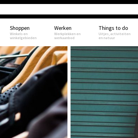
Shoppen
Werken
Things to do
Winkels en
Werkplekken en
Uitjes, activiteiten
winkelgebieden
werkaanbod
en natuur