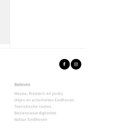
Beleven
Musea, theaters en podia
Uitjes en activiteiten Eindhoven
Toeristische routes
Bezienswaardigheden
Natuur Eindhoven