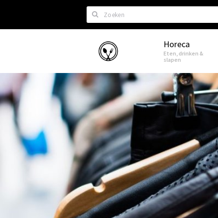
Zoeken
Horeca
Eindhoven
Eten, drinken &
slapen