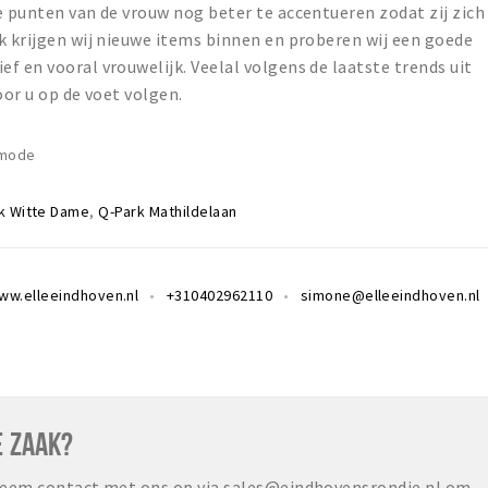
e punten van de vrouw nog beter te accentueren zodat zij zich
k krijgen wij nieuwe items binnen en proberen wij een goede
f en vooral vrouwelijk. Veelal volgens de laatste trends uit
oor u op de voet volgen.
smode
k Witte Dame
,
Q-Park Mathildelaan
ww.elleeindhoven.nl
+310402962110
simone@elleeindhoven.nl
E ZAAK?
 neem contact met ons op via sales@eindhovensrondje.nl om