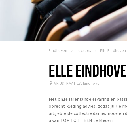
Eindhoven
Locaties
Elle Eindhoven
ELLE EINDHOV
VRIJSTRAAT 27
,
Eindhoven
Met onze jarenlange ervaring en passi
oprecht kleding advies, zodat jullie 
uitgebreide collectie damesmode en de
u van TOP TOT TEEN te kleden.