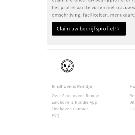
het profiel aan te vullen met o.a. uw
omschrijving, faciliteiten, menukaart
Claim uw bedrijfsprofiel!
Eindhoven
Eindhovens Rondje
Ho
Over Eindhovens Rondje
Re
Eindhovens Rondje App
Ui
Eindhoven Contact
Ov
FAQ