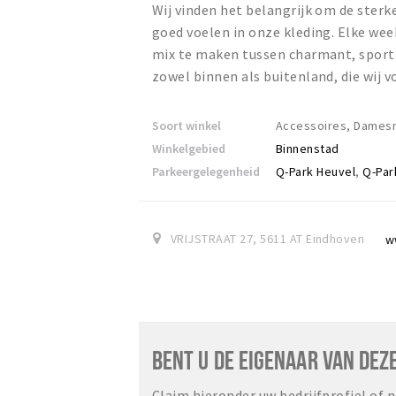
Wij vinden het belangrijk om de sterk
goed voelen in onze kleding. Elke wee
mix te maken tussen charmant, sportie
zowel binnen als buitenland, die wij v
Soort winkel
Accessoires, Dame
Winkelgebied
Binnenstad
Parkeergelegenheid
Q-Park Heuvel
,
Q-Par
VRIJSTRAAT 27
,
5611 AT
Eindhoven
w
BENT U DE EIGENAAR VAN DEZ
Claim hieronder uw bedrijfprofiel of