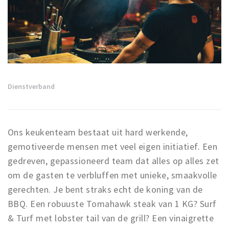
Winkels
Werken
Aanbiedingen
Ook reclame maken?
Dienstverband
Over Eindhovens Rondje
Inloggen
Ons keukenteam bestaat uit hard werkende,
gemotiveerde mensen met veel eigen initiatief. Een
gedreven, gepassioneerd team dat alles op alles zet
om de gasten te verbluffen met unieke, smaakvolle
gerechten. Je bent straks echt de koning van de
BBQ. Een robuuste Tomahawk steak van 1 KG? Surf
& Turf met lobster tail van de grill? Een vinaigrette