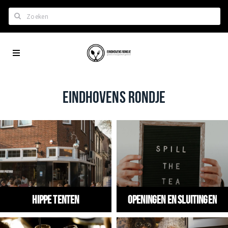
Zoeken
Eindhoven
Home
City
Wil je hiertussen?
App
Het laatste nieuws in Eindhoven
EINDHOVENS RONDJE
Lijstjes met Eindhoven tips
Roddels...
Restaurants en meer
Agenda
Hotels
Hippe tenten
Openingen en Sluitingen
Eindhovense Rondjes
Te koop en te huur