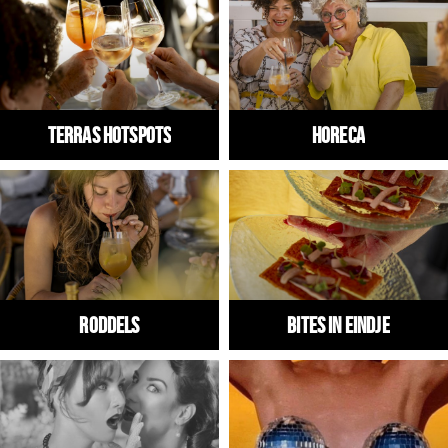
Winkels
Werken
Aanbiedingen
Terras hotspots
HORECA
Ook reclame maken?
Over Eindhovens Rondje
Inloggen
RODDELS
Bites in Eindje