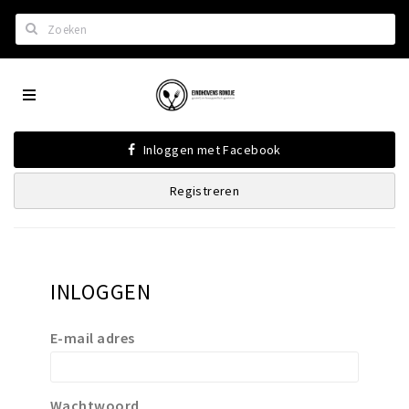
Zoeken
Eindhoven
Home
City
Wil je hiertussen?
App
Inloggen met Facebook
Het laatste nieuws in Eindhoven
Registreren
Lijstjes met Eindhoven tips
Roddels...
Restaurants en meer
INLOGGEN
Agenda
Hotels
E-mail adres
Eindhovense Rondjes
Te koop en te huur
Wachtwoord