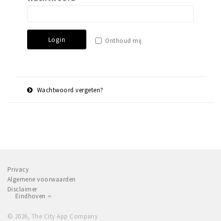
Winkels
Werken
Login
Onthoud mij
Aanbiedingen
Ook reclame maken?
Over Eindhovens Rondje
Wachtwoord vergeten?
E-
Herstel
Inloggen
mail
adres
Privacy
Algemene voorwaarden
Disclaimer
Eindhoven
© 2026, The City App Company